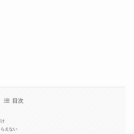
目次
だけ
もらえない