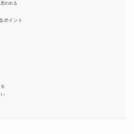
と思われる
るポイント
う
する
ない