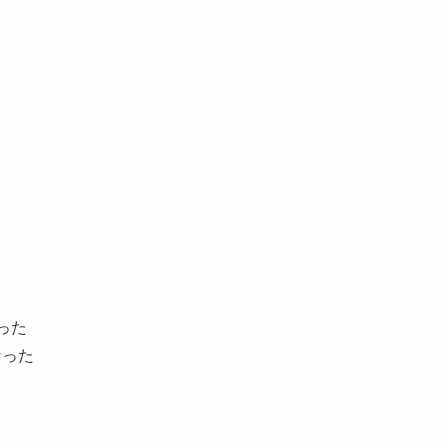
った
なった