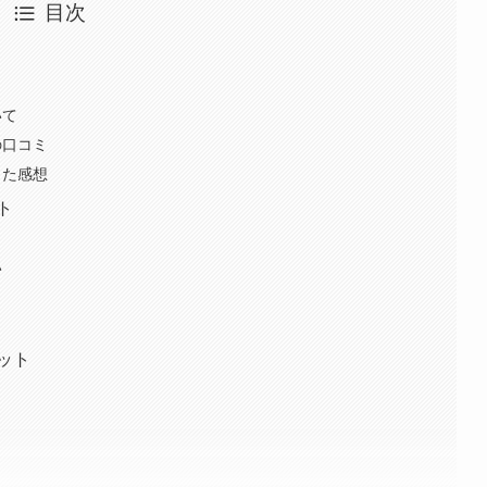
目次
いて
の口コミ
った感想
ト
い
ット